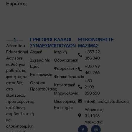
Ευρώπη;
ΓΡΗΓΟΡΟΙ
ΚΛΑΔΟΙ
ΕΠΙΚΟΙΝΩΝΗΣΤΕ
ΣΥΝΔΕΣΜΟΙ
ΣΠΟΥΔΩΝ
ΜΑΖΙ ΜΑΣ
Afxentiou
Educational
Αρχική
Ιατρική
+357 22
Advisors
388 040
Σχετικά Με
Οδοντιατρική
καθοδηγεί
Εμάς
+357 99
Φαρμακευτική
μαθητές και
462 266
Επικοινωνία
φοιτητές σε
Φυσικοθεραπεία
+30
σπουδές
Οροί και
Κτηνιατρική
2108
στο
Προϋποθέσεις
Μηχανολογία
050 650
εξωτερικό,
προσφέροντας
Οικονομικές
info@medicalstudies.eu
υπεύθυνη
Επιστήμες
Λάρνακος
συμβουλευτική
31,1046
και
Λευκωσία
ολοκληρωμένη